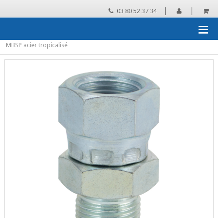
|
|
03 80 52 37 34
Accueil
›
Pieces detachees
›
pièces détachées et accessoires pour
NHP
›
Raccord
›
IDROBASE Raccord HP 1/4 FBSP écrou conique 1/4
MBSP acier tropicalisé