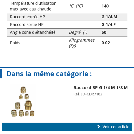
Température d'utilisation
°C (°C)
140
max avec eau chaude
Raccord entrée HP
G 1/4 M
Raccord sortie HP
G 1/4 F
Angle cône d\étanchéité
Degré (°)
60
Kilogrammes
Poids
0.02
(Kg)
Dans la même catégorie :
Raccord BP G 1/4 M 1/8 M
Ref. ID-CDR7183
Voir cet article