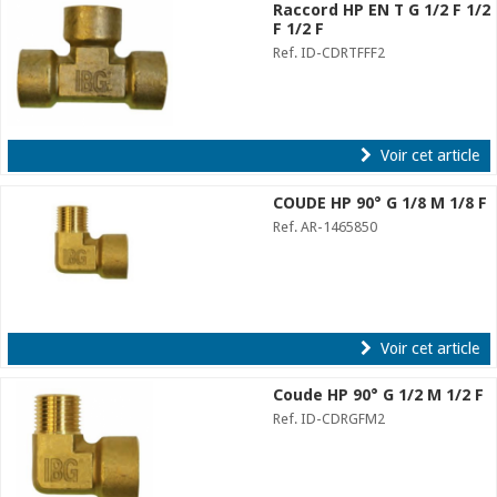
Raccord HP EN T G 1/2 F 1/2
F 1/2 F
Ref. ID-CDRTFFF2
Voir cet article
COUDE HP 90° G 1/8 M 1/8 F
Ref. AR-1465850
Voir cet article
Coude HP 90° G 1/2 M 1/2 F
Ref. ID-CDRGFM2