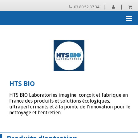
|
|
03 80 52 37 34
Accueil
›
Les grandes marques distribuées par SNJB
›
HTS BIO
›
Catalogue HTS BIO
HTS BIO
HTS BIO Laboratories imagine, conçoit et fabrique en
France des produits et solutions écologiques,
ultraperformants et à la pointe de l’innovation pour le
nettoyage et l’entretien.