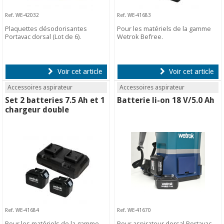
Ref. WE-42032
Ref. WE-41683
Plaquettes désodorisantes
Pour les matériels de la gamme
Portavac dorsal (Lot de 6).
Wetrok Befree.
Voir cet article
Voir cet article
Accessoires aspirateur
Accessoires aspirateur
Set 2 batteries 7.5 Ah et 1
Batterie li-on 18 V/5.0 Ah
chargeur double
Ref. WE-41684
Ref. WE-41670
Pour les matériels de la gamme
Pour aspirateur dorsal Portavac