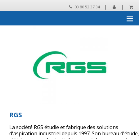
|
|
03 80 52 37 34
Accueil
›
Les grandes marques distribuées par SNJB
›
RGS
RGS
La société RGS étudie et fabrique des solutions
d'aspiration industriel depuis 1997. Son bureau d'étude,